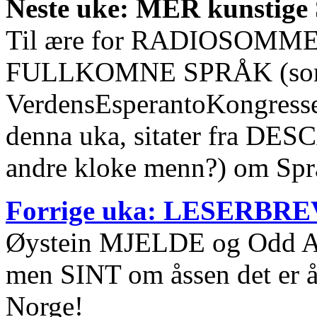
Neste uke: MER kunstig
Til ære for RADIOSOM
FULLKOMNE SPRÅK (som 
VerdensEsperantoKongress
denna uka, sitater fra DE
andre kloke menn?) om Språ
Forrige uka: LESERBRE
Øystein MJELDE og Odd Ar
men SINT om åssen det er å
Norge!