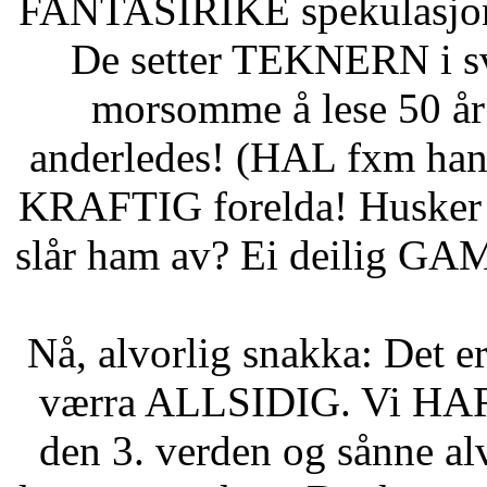
FANTASIRIKE spekulasjon
De setter TEKNERN i s
morsomme å lese 50 år 
anderledes! (HAL fxm han 
KRAFTIG forelda! Husker d
slår ham av? Ei deilig G
Nå, alvorlig snakka: Det 
værra ALLSIDIG. Vi HAR s
den 3. verden og sånne al