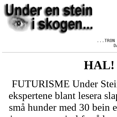
...TRON 
D
HAL! H
FUTURISME Under Stein' 
ekspertene blant lesera sla
små hunder med 30 bein el