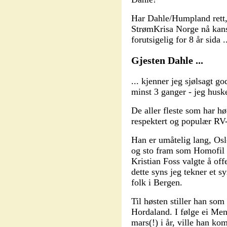
Har Dahle/Humpland rett,
StrømKrisa Norge nå kanskj
forutsigelig for 8 år sida .
Gjesten Dahle ...
... kjenner jeg sjølsagt
minst 3 ganger - jeg husker
De aller fleste som har 
respektert og populær RV
Han er umåtelig lang, Osl
og sto fram som Homofil 
Kristian Foss valgte å off
dette syns jeg tekner et s
folk i Bergen.
Til høsten stiller han som
Hordaland. I følge ei Men
mars(!) i år, ville han 