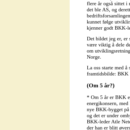
flere år også sittet 
det ble AS, og deret
bedriftsforsamlingen
kunnet følge utvikli
kjenner godt BKK-le
Det bildet jeg er, e
være viktig å dele de
om utviklingsretning
Norge.
La oss starte med å 
framtidsbilde: BKK 
(Om 5 år?)
* Om 5 år er BKK en
energikonsern, med
nye BKK-bygget på 
og det er under omb
BKK-leder Atle Netel
der han er blitt øver