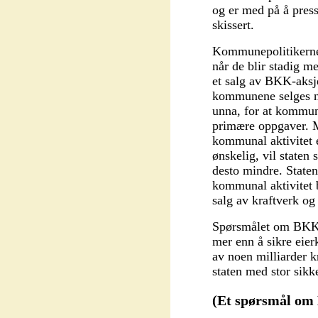
og er med på å pres
skissert.
Kommunepolitikerne 
når de blir stadig m
et salg av BKK-aksje
kommunene selges nå
unna, for at kommune
primære oppgaver. M
kommunal aktivitet 
ønskelig, vil staten
desto mindre. Staten 
kommunal aktivitet 
salg av kraftverk og
Spørsmålet om BKKs 
mer enn å sikre eie
av noen milliarder k
staten med stor sikk
(Et spørsmål om