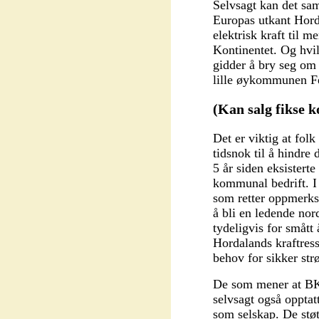
Selvsagt kan det sa
Europas utkant Hord
elektrisk kraft til 
Kontinentet. Og hvil
gidder å bry seg om 
lille øykommunen F
(Kan salg fikse
Det er viktig at folk
tidsnok til å hindre
5 år siden eksister
kommunal bedrift. I
som retter oppmerks
å bli en ledende nor
tydeligvis for smått
Hordalands kraftres
behov for sikker strø
De som mener at BKK
selvsagt også oppta
som selskap. De stø