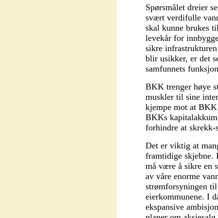
Spørsmålet dreier s
svært verdifulle van
skal kunne brukes ti
levekår for innbygge
sikre infrastrukture
blir usikker, er det 
samfunnets funksjons
BKK trenger høye st
muskler til sine int
kjempe mot at BKK t
BKKs kapitalakkumula
forhindre at skrekk-s
Det er viktig at ma
framtidige skjebne.
må være å sikre en 
av våre enorme vannk
strømforsyningen til
eierkommunene. I da
ekspansive ambisjo
planer om aksjesalg.