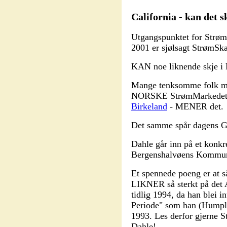
California - kan det s
Utgangspunktet for Strøm
2001 er sjølsagt StrømSka
KAN noe liknende skje i
Mange tenksomme folk me
NORSKE StrømMarkedet -
Birkeland
- MENER det.
Det samme spår dagens Gj
Dahle går inn på et konk
Bergenshalvøens Kommun
Et spennede poeng er at s
LIKNER så sterkt på det 
tidlig 1994, da han blei 
Periode" som han (Humpla
1993. Les derfor gjerne S
Dahle!