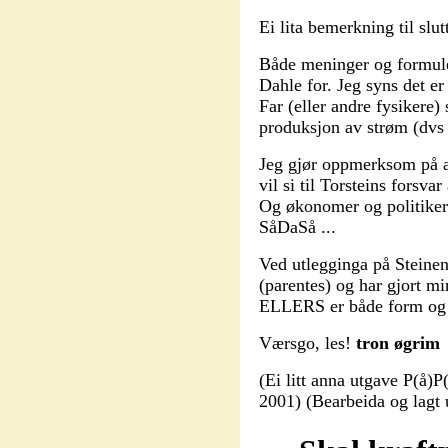
Ei lita bemerkning til slut
Både meninger og formuler
Dahle for. Jeg syns det er 
Far (eller andre fysikere) 
produksjon av strøm (d
Jeg gjør oppmerksom på a
vil si til Torsteins forsva
Og økonomer og politik
SåDaSå ...
Ved utlegginga på Steinen 
(parentes) og har gjort m
ELLERS er både form og 
Værsgo, les!
tron øgrim
(Ei litt anna utgave P(å)P
2001) (Bearbeida og lagt 