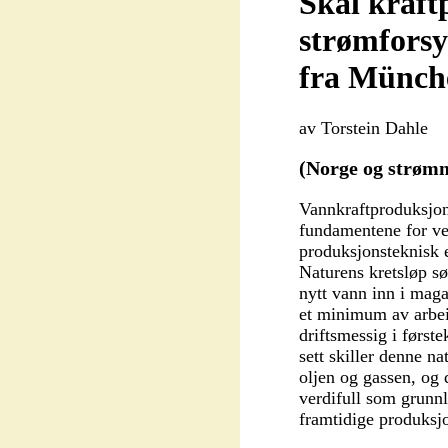
Skal kraft
strømforsy
fra Münch
av Torstein Dahle
(Norge og strøm
Vannkraftproduksjone
fundamentene for ve
produksjonsteknisk 
Naturens kretsløp sø
nytt vann inn i maga
et minimum av arbei
driftsmessig i første
sett skiller denne na
oljen og gassen, og 
verdifull som grunn
framtidige produksj