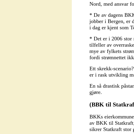
Nord, med ansvar f
* De av dagens BKK-
jobber i Bergen, er d
i dag er kjent som 
* Det er i 2006 stor
tilfeller av overras
mye av fylkets strø
fordi strømnettet ikk
Ett skrekk-scenario
er i rask utvikling m
En så drastisk påsta
gjøre.
(BBK til Statkraf
BKKs eierkommuner h
av BKK til Statkraft
sikrer Statkraft sto