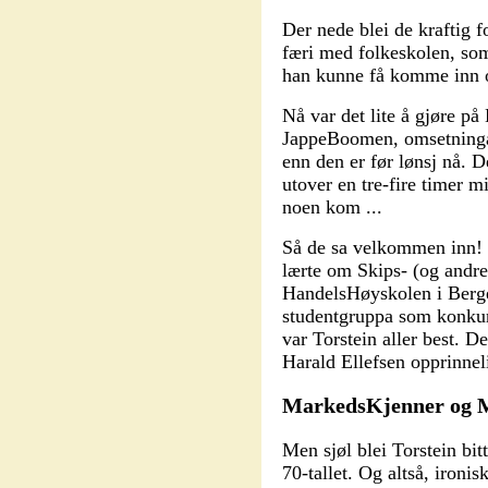
Der nede blei de kraftig 
færi med folkeskolen, som
han kunne få komme in
Nå var det lite å gjøre på 
JappeBoomen, omsetninga 
enn den er før lønsj nå. D
utover en tre-fire timer m
noen kom ...
Så de sa velkommen inn! O
lærte om Skips- (og andre
HandelsHøyskolen i Bergen,
studentgruppa som konkurr
var Torstein aller best. De
Harald Ellefsen opprinnel
MarkedsKjenner og 
Men sjøl blei Torstein bi
70-tallet. Og altså, ironi