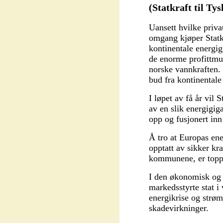
(Statkraft til Ty
Uansett hvilke privat
omgang kjøper Statkr
kontinentale energigi
de enorme profittmu
norske vannkraften. 
bud fra kontinentale
I løpet av få år vil 
av en slik energigiga
opp og fusjonert inn
Å tro at Europas ene
opptatt av sikker kr
kommunene, er toppe
I den økonomisk og 
markedsstyrte stat i 
energikrise og strø
skadevirkninger.