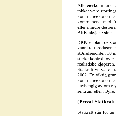
Alle eierkommunene
takket være stortings
kommuneøkonomien. 
kommunene, med Frp-
eller mindre desperat
BKK-aksjene sine.
BKK er blant de stø
vannkraftprodusenten
størrelsesorden 10 m
sterke kontroll over
realistiske kjøperen. 
Statkraft vil være m
2002. En viktig grunn
kommuneøkonomien ba
uavhengig av om re
sentrum eller høyre.
(Privat Statkraft
Statkraft står for tur 