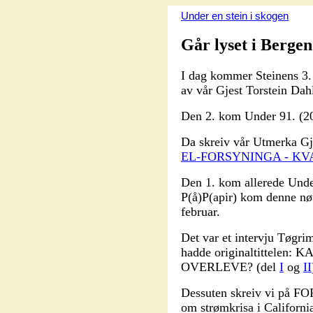
Under en stein i skogen
Går lyset i Bergen
I dag kommer Steinens 3
av vår Gjest Torstein Dah
Den 2. kom Under 91. (2
Da skreiv vår Utmerka Gj
EL-FORSYNINGA - KV
Den 1. kom allerede Unde
P(å)P(apir) kom denne nøtt
februar.
Det var et intervju Tøg
hadde originaltittele
OVERLEVE? (del
I
og
II
Dessuten skreiv vi på F
om strømkrisa i Californi