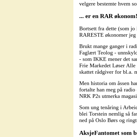
velgere bestemte hvem so
... er en RAR økonom
Bortsett fra dette (som jo 
RARESTE økonomer jeg k
Brukt mange ganger i radi
Faglært Teolog - unnskyl
- som IKKE mener det sa
Frie Markedet Løser Alle
skattet rådgiver for bl.a.
Men historia om åssen h
fortalte han meg på radio
NRK P2s utmerka magasin
Som ung tenåring i Arbei
blei Torstein nemlig så 
ned på Oslo Børs og ringte
AksjeFantomet som b