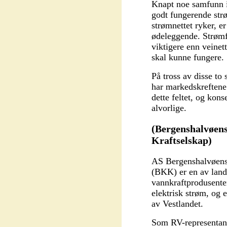
Knapt noe samfunn i
godt fungerende str
strømnettet ryker, e
ødeleggende. Strømf
viktigere enn veinet
skal kunne fungere.
På tross av disse to
har markedskreftene f
dette feltet, og kon
alvorlige.
(Bergenshalvøe
Kraftselskap)
AS Bergenshalvøen
(BKK) er en av lande
vannkraftprodusenter
elektrisk strøm, og e
av Vestlandet.
Som RV-representant 