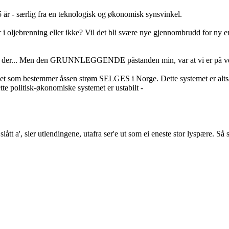
5 år - særlig fra en teknologisk og økonomisk synsvinkel.
er i oljebrenning eller ikke? Vil det bli svære nye gjennombrudd for ny en
e var der... Men den GRUNNLEGGENDE påstanden min, var at vi er på vei
emet som bestemmer åssen strøm SELGES i Norge. Dette systemet er
 politisk-økonomiske systemet er ustabilt -
ir slått a', sier utlendingene, utafra ser'e ut som ei eneste stor lyspær