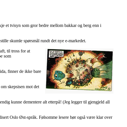
skje et tvisyn som gror bedre mellom bakkar og berg enn i
 stille skumle spørsmål rundt det nye e-markedet.
, til tross for at
noe som
ida, finner de ikke bare
r om skepsisen mot det
ndig kunne dementere alt etterpå! (Jeg legger til gjengjeld all
alisert Oslo Øst-språk. Følsomme lesere bør også være klar over