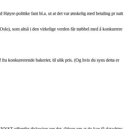
yre-politike fant bl.a. ut at det var ønskelig med betaling pr natt
), som altså i den virkelige verden får trøbbel med å konkurrere
konkurrerende bakerier, til ulik pris. (Og hvis du syns detta er
NYST offentlig diskusjon om det. (Ideen om at du kan få datachips