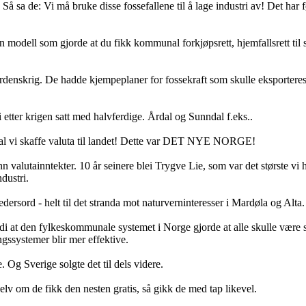
 Så sa de: Vi må bruke disse fossefallene til å lage industri av! Det har 
 modell som gjorde at du fikk kommunal forkjøpsrett, hjemfallsrett til 
rdenskrig. De hadde kjempeplaner for fossekraft som skulle eksporteres
etter krigen satt med halvferdige. Årdal og Sunndal f.eks..
 skal vi skaffe valuta til landet! Dette var DET NYE NORGE!
nn valutainntekter. 10 år seinere blei Trygve Lie, som var det største v
ndustri.
ersord - helt til det stranda mot naturverninteresser i Mardøla og Alta.
i at den fylkeskommunale systemet i Norge gjorde at alle skulle være s
ngssystemer blir mer effektive.
e. Og Sverige solgte det til dels videre.
selv om de fikk den nesten gratis, så gikk de med tap likevel.