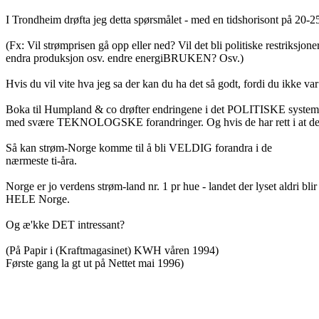
I Trondheim drøfta jeg detta spørsmålet - med en tidshorisont på 20-2
(Fx: Vil strømprisen gå opp eller ned? Vil det bli politiske restriksjon
endra produksjon osv. endre energiBRUKEN? Osv.)
Hvis du vil vite hva jeg sa der kan du ha det så godt, fordi du ikk
Boka til Humpland & co drøfter endringene i det POLITISKE syst
med svære TEKNOLOGSKE forandringer. Og hvis de har rett i at dette
Så kan strøm-Norge komme til å bli VELDIG forandra i de
nærmeste ti-åra.
Norge er jo verdens strøm-land nr. 1 pr hue - landet der lyset aldri bl
HELE Norge.
Og æ'kke DET intressant?
(På Papir i (Kraftmagasinet) KWH våren 1994)
Første gang la gt ut på Nettet mai 1996)