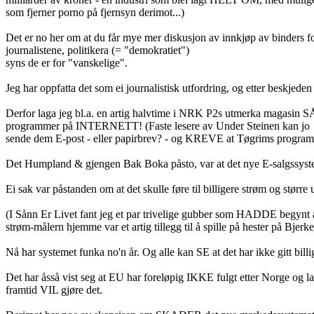
som fjerner porno på fjernsyn derimot...)
Det er no her om at du får mye mer diskusjon av innkjøp av binders fo
journalistene, politikera (= "demokratiet")
syns de er for "vanskelige".
Jeg har oppfatta det som ei journalistisk utfordring, og etter beskjed
Derfor laga jeg bl.a. en artig halvtime i NRK P2s utmerka magas
programmer på INTERNETT! (Faste lesere av Under Steinen kan jo
sende dem E-post - eller papirbrev? - og KREVE at Tøgrims program o
Det Humpland & gjengen Bak Boka påsto, var at det nye E-salgssy
Ei sak var påstanden om at det skulle føre til billigere strøm og større 
(I Sånn Er Livet fant jeg et par trivelige gubber som HADDE begynt
strøm-målern hjemme var et artig tillegg til å spille på hester på Bjerk
Nå har systemet funka no'n år. Og alle kan SE at det har ikke gitt billi
Det har åsså vist seg at EU har foreløpig IKKE fulgt etter Norge og
framtid VIL gjøre det.