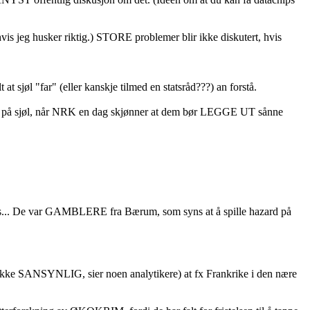
vis jeg husker riktig.) STORE problemer blir ikke diskutert, hvis
 sjøl "far" (eller kanskje tilmed en statsråd???) an forstå.
 på sjøl, når NRK en dag skjønner at dem bør LEGGE UT sånne
vis... De var GAMBLERE fra Bærum, som syns at å spille hazard på
 ikke SANSYNLIG, sier noen analytikere) at fx Frankrike i den nære