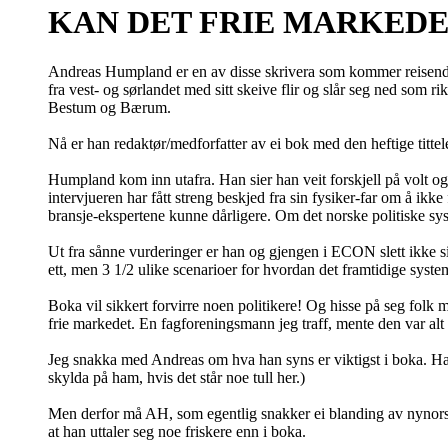
KAN DET FRIE MARKED
Andreas Humpland er en av disse skrivera som kommer reisen
fra vest- og sørlandet med sitt skeive flir og slår seg ned som
Bestum og Bærum.
Nå er han redaktør/medforfatter av ei bok med den heftige titte
Humpland kom inn utafra. Han sier han veit forskjell på volt og 
intervjueren har fått streng beskjed fra sin fysiker-far om å ik
bransje-ekspertene kunne dårligere. Om det norske politiske sys
Ut fra sånne vurderinger er han og gjengen i ECON slett ikke sik
ett, men 3 1/2 ulike scenarioer for hvordan det framtidige system
Boka vil sikkert forvirre noen politikere! Og hisse på seg folk
frie markedet. En fagforeningsmann jeg traff, mente den var alt f
Jeg snakka med Andreas om hva han syns er viktigst i boka. Han s
skylda på ham, hvis det står noe tull her.)
Men derfor må AH, som egentlig snakker ei blanding av nynorsk, 
at han uttaler seg noe friskere enn i boka.