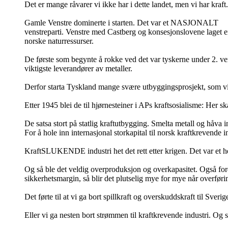
Det er mange råvarer vi ikke har i dette landet, men vi har kraft.
Gamle Venstre dominerte i starten. Det var et NASJONALT
venstreparti. Venstre med Castberg og konsesjonslovene laget en
norske naturressurser.
De første som begynte å rokke ved det var tyskerne under 2. ve
viktigste leverandører av metaller.
Derfor starta Tyskland mange svære utbyggingsprosjekt, som vi 
Etter 1945 blei de til hjørnesteiner i APs kraftsosialisme: Her
De satsa stort på statlig kraftutbygging. Smelta metall og håva i
For å hole inn internasjonal storkapital til norsk kraftkrevende i
KraftSLUKENDE industri het det rett etter krigen. Det var et hed
Og så ble det veldig overproduksjon og overkapasitet. Også ford
sikkerhetsmargin, så blir det plutselig mye for mye når overføri
Det førte til at vi ga bort spillkraft og overskuddskraft til Sverig
Eller vi ga nesten bort strømmen til kraftkrevende industri. Og 