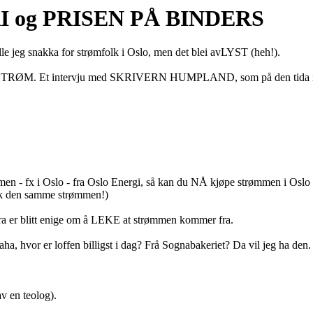
 og PRISEN PÅ BINDERS
lle jeg snakka for strømfolk i Oslo, men det blei avLYST (heh!).
 om STRØM. Et intervju med SKRIVERN HUMPLAND, som på den tida nettop
trømmen - fx i Oslo - fra Oslo Energi, så kan du NÅ kjøpe strømmen
sk den samme strømmen!)
gera er blitt enige om å LEKE at strømmen kommer fra.
: Jaha, hvor er loffen billigst i dag? Frå Sognabakeriet? Da vil jeg ha d
av en teolog).