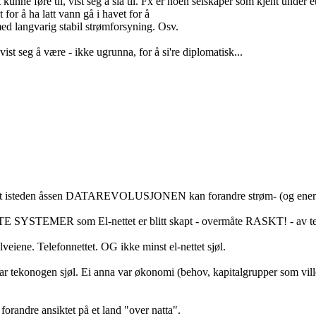
føre til, vist seg å slå til. Fx er noen selskaper som kjent under ett
or å ha latt vann gå i havet for å
med langvarig stabil strømforsyning. Osv.
st seg å være - ikke ugrunna, for å si're diplomatisk...
maet isteden åssen DATAREVOLUSJONEN kan forandre strøm- (og energ
SYSTEMER som El-nettet er blitt skapt - overmåte RASKT! - av tek
veiene. Telefonnettet. OG ikke minst el-nettet sjøl.
 var tekonogen sjøl. Ei anna var økonomi (behov, kapitalgrupper som ville 
andre ansiktet på et land "over natta".