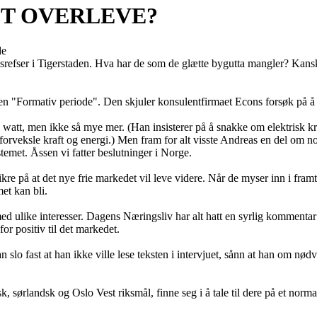
ET OVERLEVE?
de
 riksrefser i Tigerstaden. Hva har de som de glætte bygutta mangler? Kan
len "Formativ periode". Den skjuler konsulentfirmaet Econs forsøk på å
watt, men ikke så mye mer. (Han insisterer på å snakke om elektrisk kraft
ke forveksle kraft og energi.) Men fram for alt visste Andreas en del om 
temet. Åssen vi fatter beslutninger i Norge.
re på at det nye frie markedet vil leve videre. Når de myser inn i framt
et kan bli.
 med ulike interesser. Dagens Næringsliv har alt hatt en syrlig kommenta
or positiv til det markedet.
lo fast at han ikke ville lese teksten i intervjuet, sånn at han om nødve
sørlandsk og Oslo Vest riksmål, finne seg i å tale til dere på et norm