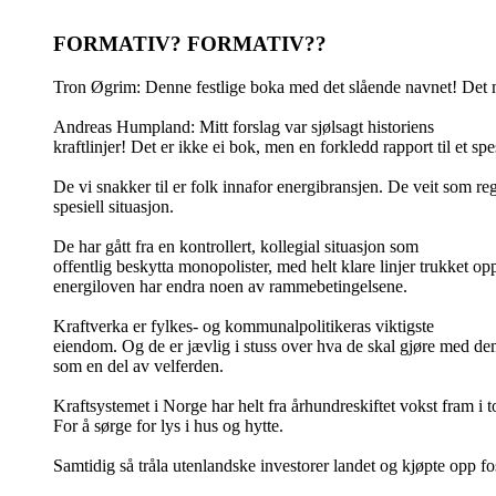
FORMATIV? FORMATIV??
Tron Øgrim: Denne festlige boka med det slående navnet! Det må
Andreas Humpland: Mitt forslag var sjølsagt historiens
kraftlinjer! Det er ikke ei bok, men en forkledd rapport til et s
De vi snakker til er folk innafor energibransjen. De veit som re
spesiell situasjon.
De har gått fra en kontrollert, kollegial situasjon som
offentlig beskytta monopolister, med helt klare linjer trukket opp
energiloven har endra noen av rammebetingelsene.
Kraftverka er fylkes- og kommunalpolitikeras viktigste
eiendom. Og de er jævlig i stuss over hva de skal gjøre med de
som en del av velferden.
Kraftsystemet i Norge har helt fra århundreskiftet vokst fram i 
For å sørge for lys i hus og hytte.
Samtidig så tråla utenlandske investorer landet og kjøpte opp fos