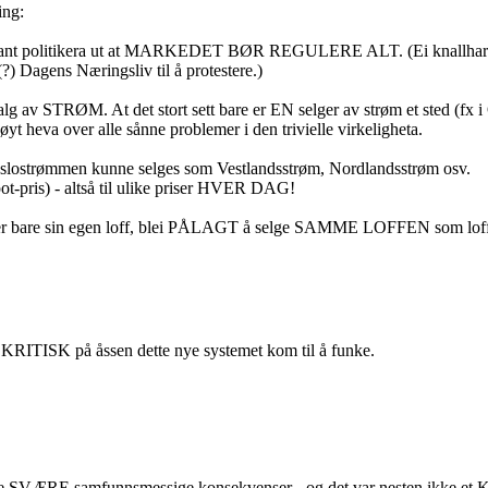
ing:
et - fant politikera ut at MARKEDET BØR REGULERE ALT. (Ei knallhard Hø
 Dagens Næringsliv til å protestere.)
M. At det stort sett bare er EN selger av strøm et sted (fx i Oslo
øyt heva over alle sånne problemer i den trivielle virkeligheta.
slostrømmen kunne selges som Vestlandsstrøm, Nordlandsstrøm osv.
(spot-pris) - altså til ulike priser HVER DAG!
r bare sin egen loff, blei PÅLAGT å selge SAMME LOFFEN som loff fra 
 KRITISK på åssen dette nye systemet kom til å funke.
ge SVÆRE samfunnsmessige konsekvenser - og det var nesten ikke et K