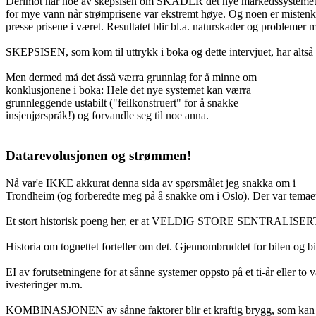
Derimot har noe av skepsisen om SKADER det nye markedssystemet kunne 
for mye vann når strømprisene var ekstremt høye. Og noen er mistenkt f
presse prisene i været. Resultatet blir bl.a. naturskader og problemer 
SKEPSISEN, som kom til uttrykk i boka og dette intervjuet, har altså vi
Men dermed må det åsså værra grunnlag for å minne om
konklusjonene i boka: Hele det nye systemet kan værra
grunnleggende ustabilt ("feilkonstruert" for å snakke
insjenjørspråk!) og forvandle seg til noe anna.
Datarevolusjonen og strømmen!
Nå var'e IKKE akkurat denna sida av spørsmålet jeg snakka om i
Trondheim (og forberedte meg på å snakke om i Oslo). Der var te
Et stort historisk poeng her, er at VELDIG STORE SENTRALISERTE 
Historia om tognettet forteller om det. Gjennombruddet for bilen og bil
EI av forutsetningene for at sånne systemer oppsto på et ti-år eller to
ivesteringer m.m.
KOMBINASJONEN av sånne faktorer blir et kraftig brygg, som kan for