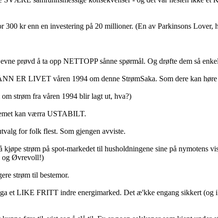
r 300 kr enn en investering på 20 millioner. (En av Parkinsons Lover, h
en evne prøvd å ta opp NETTOPP sånne spørmål. Og drøfte dem så enkelt at
in SÅNN ER LIVET våren 1994 om denne StrømSaka. Som dere kan høre
m strøm fra våren 1994 blir lagt ut, hva?)
stemet kan værra USTABILT.
utvalg for folk flest. Som gjengen avviste.
 å kjøpe strøm på spot-markedet til husholdningene sine på nymotens 
e og Øvrevoll!)
gere strøm til bestemor.
 laga et LIKE FRITT indre energimarked. Det æ'kke engang sikkert (og