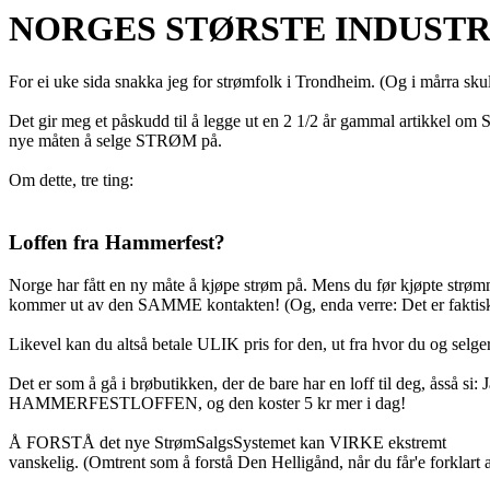
NORGES STØRSTE INDUSTRI
For ei uke sida snakka jeg for strømfolk i Trondheim. (Og i mårra sku
Det gir meg et påskudd til å legge ut en 2 1/2 år gammal artikkel
nye måten å selge STRØM på.
Om dette, tre ting:
Loffen fra Hammerfest?
Norge har fått en ny måte å kjøpe strøm på. Mens du før kjøpte s
kommer ut av den SAMME kontakten! (Og, enda verre: Det er fakti
Likevel kan du altså betale ULIK pris for den, ut fra hvor du og sel
Det er som å gå i brøbutikken, der de bare har en loff til deg, åsså si
HAMMERFESTLOFFEN, og den koster 5 kr mer i dag!
Å FORSTÅ det nye StrømSalgsSystemet kan VIRKE ekstremt
vanskelig. (Omtrent som å forstå Den Helligånd, når du får'e forklart 