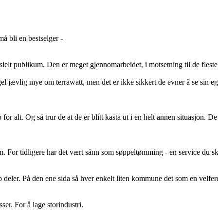
 bli en bestselger -
pesielt publikum. Den er meget gjennomarbeidet, i motsetning til de fleste
gel jævlig mye om terrawatt, men det er ikke sikkert de evner å se sin eg
 for alt. Og så trur de at de er blitt kasta ut i en helt annen situasjon. 
m. For tidligere har det vært sånn som søppeltømming - en service du s
to deler. På den ene sida så hver enkelt liten kommune det som en velferd
ser. For å lage storindustri.