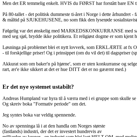
Men det ER temmelig enkelt. HVIS du FØRST har forstått bare EN t
På 80-tallet - det politisk dummeste ti-året i Norge i dette århundr
& måltid på SJUKEHUSENE, no som fikk den lyserøde sosialistavis(?)
Følgelig var det ønskelig med MARKEDSKONKURRANSE med salg av STRØ
med seg sjøl, brydde ikke politikera. Et religiøst dogme er som kjent h
Løsninga på problemet blei et nytt lovverk, som ERKLÆRTE at fx O
- til forskjellige priser! Og i prinsippet (om du vil det) til dagspriser 
Akkurat som om baker'n på hjørne', som er uten konkurranse og selge
rart, ær'e ikke sikkert at det er hue DITT det er no gæærnt med.)
Er det nye systemet ustabilt?
Andreas Humpland var hyra til å værra med i ei gruppe som skulle se
Og skreiv boka "Formativ periode" om det.
Jeg syntes boka var veldig spennende.
No av spenninga lå i at den handla om Norges største
(fastlands) industri, der det er investert hundrevis av
milliarder av kroner - en industri som blei lagt HELT OM, med muli