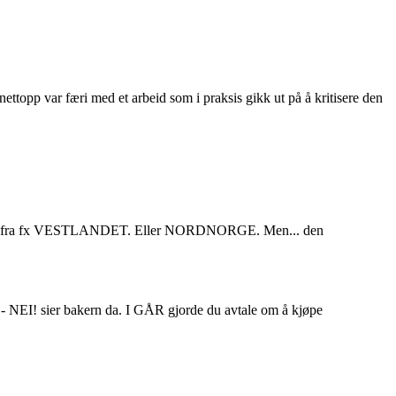
p var færi med et arbeid som i praksis gikk ut på å kritisere den
 i Oslo fra fx VESTLANDET. Eller NORDNORGE. Men... den
en. - NEI! sier bakern da. I GÅR gjorde du avtale om å kjøpe