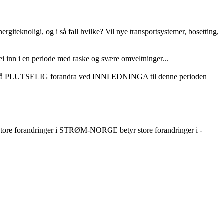
ergiteknoligi, og i så fall hvilke? Vil nye transportsystemer, bosetting,
 inn i en periode med raske og svære omveltninger...
 altså PLUTSELIG forandra ved INNLEDNINGA til denne perioden
e. Så store forandringer i STRØM-NORGE betyr store forandringer i -