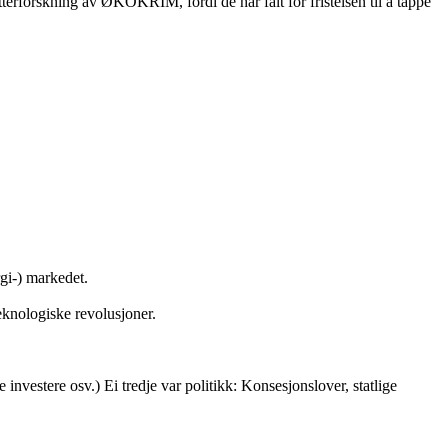
erforskning av ØKOKRIM, fordi de har falt for fristelsen til å tappe
i-) markedet.
nologiske revolusjoner.
investere osv.) Ei tredje var politikk: Konsesjonslover, statlige